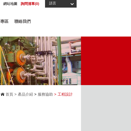
語言
網站地圖
詢問清單(
0
)
片專區
聯絡我們
首頁 >
產品介紹
>
服務協助
> 工程設計