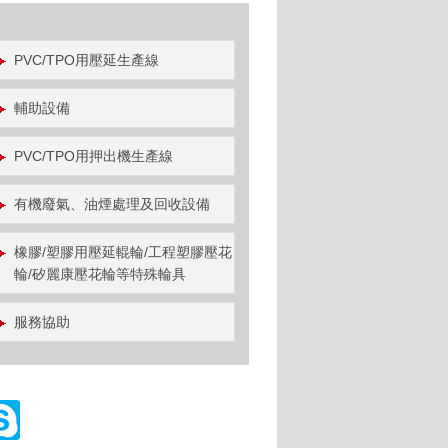
PVC/TPO用壓延生產線
輔助設備
PVC/TPO用押出機生產線
有機廢氣、油煙處理及回收設備
橡膠/塑膠用壓延輥輪/工程塑膠壓花
輪/矽麗康壓花輪等特殊輪具
服務協助